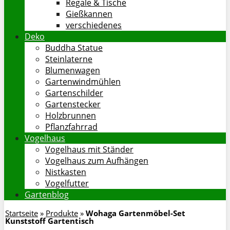
Regale & Tische
Gießkannen
verschiedenes
Deko
Buddha Statue
Steinlaterne
Blumenwagen
Gartenwindmühlen
Gartenschilder
Gartenstecker
Holzbrunnen
Pflanzfahrrad
Vogelhaus
Vogelhaus mit Ständer
Vogelhaus zum Aufhängen
Nistkasten
Vogelfutter
Gartenblog
Startseite
»
Produkte
»
Wohaga Gartenmöbel-Set
Kunststoff Gartentisch