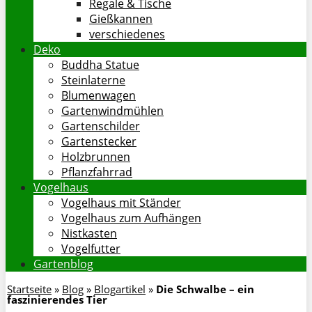
Regale & Tische
Gießkannen
verschiedenes
Deko
Buddha Statue
Steinlaterne
Blumenwagen
Gartenwindmühlen
Gartenschilder
Gartenstecker
Holzbrunnen
Pflanzfahrrad
Vogelhaus
Vogelhaus mit Ständer
Vogelhaus zum Aufhängen
Nistkasten
Vogelfutter
Gartenblog
Startseite
»
Blog
»
Blogartikel
»
Die Schwalbe – ein
faszinierendes Tier