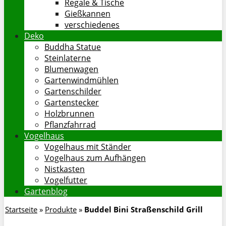
Regale & Tische
Gießkannen
verschiedenes
Deko
Buddha Statue
Steinlaterne
Blumenwagen
Gartenwindmühlen
Gartenschilder
Gartenstecker
Holzbrunnen
Pflanzfahrrad
Vogelhaus
Vogelhaus mit Ständer
Vogelhaus zum Aufhängen
Nistkasten
Vogelfutter
Gartenblog
Startseite
»
Produkte
»
Buddel Bini Straßenschild Grill