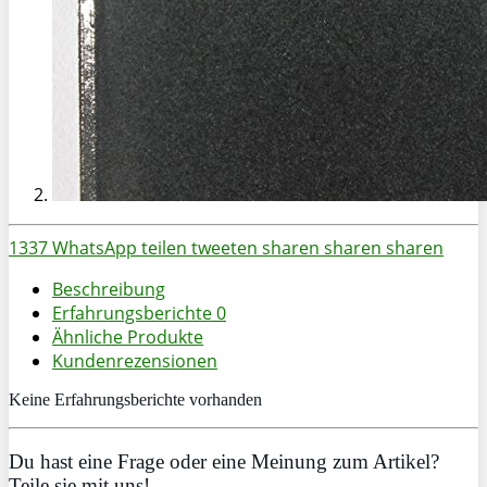
1337
WhatsApp
teilen
tweeten
sharen
sharen
sharen
Beschreibung
Erfahrungsberichte
0
Ähnliche Produkte
Kundenrezensionen
Keine Erfahrungsberichte vorhanden
Du hast eine Frage oder eine Meinung zum Artikel?
Teile sie mit uns!