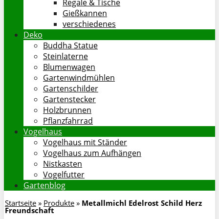
Regale & Tische
Gießkannen
verschiedenes
Deko
Buddha Statue
Steinlaterne
Blumenwagen
Gartenwindmühlen
Gartenschilder
Gartenstecker
Holzbrunnen
Pflanzfahrrad
Vogelhaus
Vogelhaus mit Ständer
Vogelhaus zum Aufhängen
Nistkasten
Vogelfutter
Gartenblog
Startseite
»
Produkte
»
Metallmichl Edelrost Schild Herz
Freundschaft