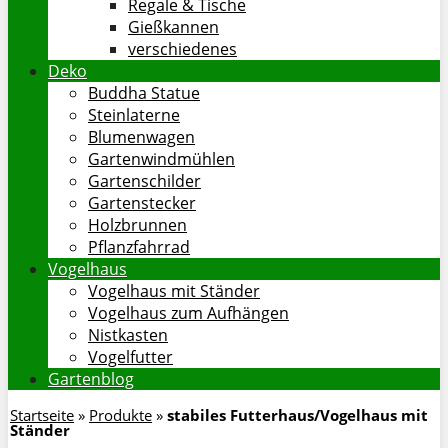
Regale & Tische
Gießkannen
verschiedenes
Deko
Buddha Statue
Steinlaterne
Blumenwagen
Gartenwindmühlen
Gartenschilder
Gartenstecker
Holzbrunnen
Pflanzfahrrad
Vogelhaus
Vogelhaus mit Ständer
Vogelhaus zum Aufhängen
Nistkasten
Vogelfutter
Gartenblog
Startseite
»
Produkte
»
stabiles Futterhaus/Vogelhaus mit
Ständer